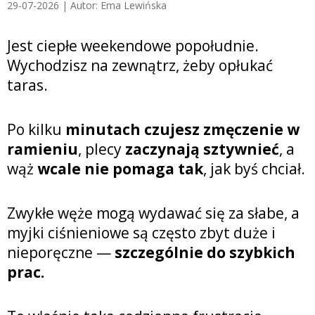
29-07-2026 | Autor: Ema Lewińska
Jest ciepłe weekendowe popołudnie.
Wychodzisz na zewnątrz, żeby opłukać
taras.
Po kilku
minutach czujesz zmęczenie w
ramieniu
, plecy
zaczynają sztywnieć
, a
wąż
wcale nie pomaga tak
, jak byś chciał.
Zwykłe węże mogą wydawać się za słabe, a
myjki ciśnieniowe są często zbyt duże i
nieporęczne —
szczególnie do szybkich
prac.