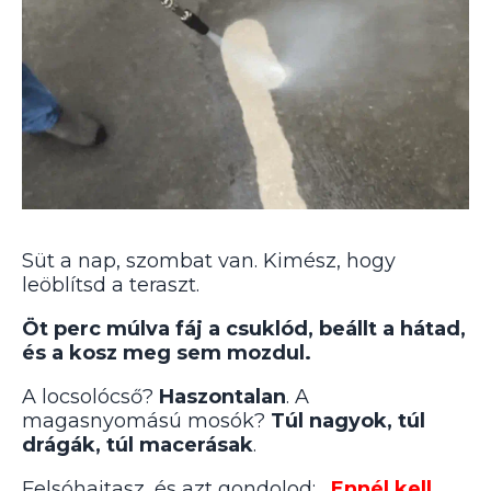
Süt a nap, szombat van. Kimész, hogy
leöblítsd a teraszt.
Öt perc múlva fáj a csuklód, beállt a hátad,
és a kosz meg sem mozdul.
A locsolócső?
Haszontalan
. A
magasnyomású mosók?
Túl nagyok, túl
drágák, túl macerásak
.
Felsóhajtasz, és azt gondolod:
„Ennél kell