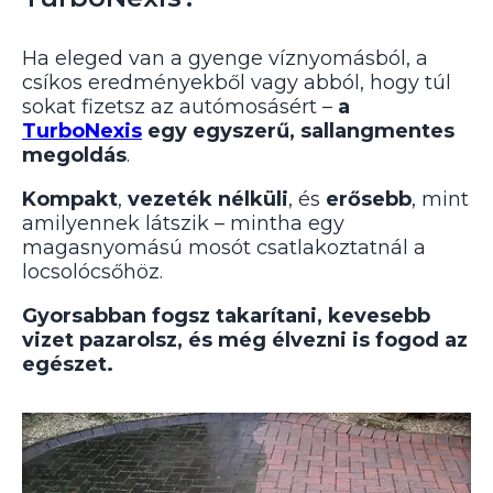
Ha eleged van a gyenge víznyomásból, a
csíkos eredményekből vagy abból, hogy túl
sokat fizetsz az autómosásért –
a
TurboNexis
egy egyszerű, sallangmentes
megoldás
.
Kompakt
,
vezeték nélküli
, és
erősebb
, mint
amilyennek látszik – mintha egy
magasnyomású mosót csatlakoztatnál a
locsolócsőhöz.
Gyorsabban fogsz takarítani, kevesebb
vizet pazarolsz, és még élvezni is fogod az
egészet.