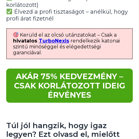
korlátozott)
Élvezd a profi tisztaságot – anélkül, hogy
profi árat fizetnél
Kerüld el az olcsó utánzatokat – Csak a
hivatalos
TurboNexis
rendelkezik katonai
szintű minőséggel és elégedettségi
garanciával.
AKÁR 75% KEDVEZMÉNY –
CSAK KORLÁTOZOTT IDEIG
ÉRVÉNYES
Túl jól hangzik, hogy igaz
legyen? Ezt olvasd el, mielőtt