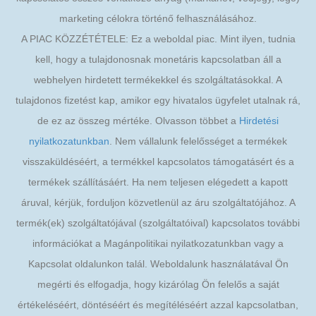
marketing célokra történő felhasználásához.
A PIAC KÖZZÉTÉTELE: Ez a weboldal piac. Mint ilyen, tudnia
kell, hogy a tulajdonosnak monetáris kapcsolatban áll a
webhelyen hirdetett termékekkel és szolgáltatásokkal. A
tulajdonos fizetést kap, amikor egy hivatalos ügyfelet utalnak rá,
de ez az összeg mértéke. Olvasson többet a
Hirdetési
nyilatkozatunkban
. Nem vállalunk felelősséget a termékek
visszaküldéséért, a termékkel kapcsolatos támogatásért és a
termékek szállításáért. Ha nem teljesen elégedett a kapott
áruval, kérjük, forduljon közvetlenül az áru szolgáltatójához. A
termék(ek) szolgáltatójával (szolgáltatóival) kapcsolatos további
információkat a Magánpolitikai nyilatkozatunkban vagy a
Kapcsolat oldalunkon talál. Weboldalunk használatával Ön
megérti és elfogadja, hogy kizárólag Ön felelős a saját
értékeléséért, döntéséért és megítéléséért azzal kapcsolatban,