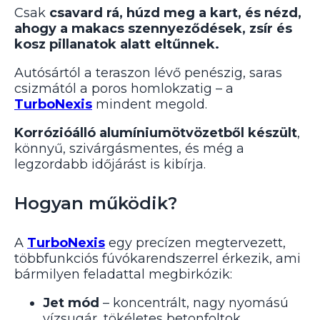
Csak
csavard rá, húzd meg a kart, és nézd,
ahogy a makacs szennyeződések, zsír és
kosz pillanatok alatt eltűnnek.
Autósártól a teraszon lévő penészig, saras
csizmától a poros homlokzatig – a
TurboNexis
mindent megold.
Korrózióálló alumíniumötvözetből készült
,
könnyű, szivárgásmentes, és még a
legzordabb időjárást is kibírja.
Hogyan működik?
A
TurboNexis
egy precízen megtervezett,
többfunkciós fúvókarendszerrel érkezik, ami
bármilyen feladattal megbirkózik:
Jet mód
– koncentrált, nagy nyomású
vízsugár, tökéletes betonfoltok,