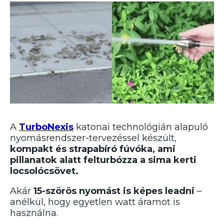
A
TurboNexis
katonai technológián alapuló
nyomásrendszer-tervezéssel készült,
kompakt
és strapabíró fúvóka, ami
pillanatok alatt felturbózza a sima kerti
locsolócsövet.
Akár
15-szörös nyomást is képes leadni
–
anélkül, hogy egyetlen watt áramot is
használna.