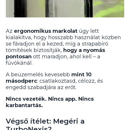
Az
ergonomikus markolat
úgy lett
kialakítva, hogy hosszabb használat közben
se fáradjon el a kezed, míg a strapabíró
tömítések biztosítják,
hogy a nyomás
pontosan
ott maradjon, ahol kell – a
fúvókánál.
A beüzemelés kevesebb
mint 10
másodperc
: csatlakoztasd, célozz, és
engedd szabadjára az erőt.
Nincs vezeték. Nincs app. Nincs
karbantartás.
Végső ítélet: Megéri a
TurboNexis?