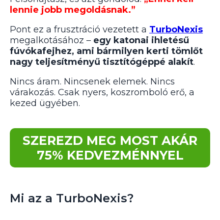
lennie jobb megoldásnak.”
Pont ez a frusztráció vezetett a
TurboNexis
megalkotásához –
egy katonai ihletésű
fúvókafejhez, ami bármilyen kerti tömlőt
nagy teljesítményű tisztítógéppé alakít
.
Nincs áram. Nincsenek elemek. Nincs
várakozás. Csak nyers, koszromboló erő, a
kezed ügyében.
SZEREZD MEG MOST AKÁR
75% KEDVEZMÉNNYEL
Mi az a TurboNexis?