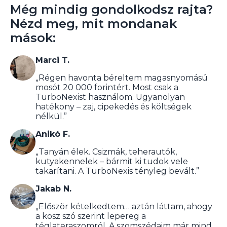
Még mindig gondolkodsz rajta?
elégedett, 30 napos pénzvisszafizetési
garancia áll rendelkezésedre – kérdések
Nézd meg, mit mondanak
nélkül.
mások:
Marci T.
„Régen havonta béreltem magasnyomású
mosót 20 000 forintért. Most csak a
TurboNexist használom. Ugyanolyan
hatékony – zaj, cipekedés és költségek
nélkül.”
Anikó F.
„Tanyán élek. Csizmák, teherautók,
kutyakennelek – bármit ki tudok vele
takarítani. A TurboNexis tényleg bevált.”
Jakab N.
„Először kételkedtem… aztán láttam, ahogy
a kosz szó szerint lepereg a
téglateraszomról. A szomszédaim már mind