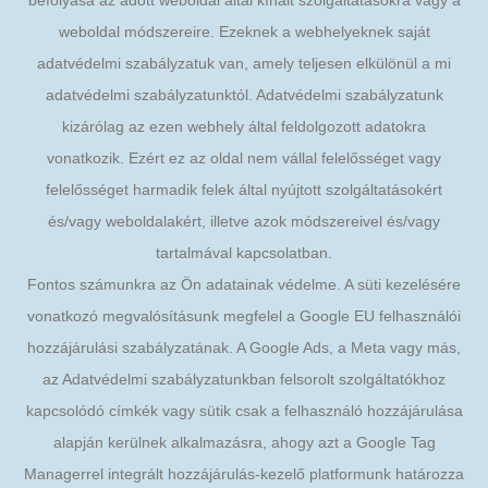
befolyása az adott weboldal által kínált szolgáltatásokra vagy a
weboldal módszereire. Ezeknek a webhelyeknek saját
adatvédelmi szabályzatuk van, amely teljesen elkülönül a mi
adatvédelmi szabályzatunktól. Adatvédelmi szabályzatunk
kizárólag az ezen webhely által feldolgozott adatokra
vonatkozik. Ezért ez az oldal nem vállal felelősséget vagy
felelősséget harmadik felek által nyújtott szolgáltatásokért
és/vagy weboldalakért, illetve azok módszereivel és/vagy
tartalmával kapcsolatban.
Fontos számunkra az Ön adatainak védelme. A süti kezelésére
vonatkozó megvalósításunk megfelel a Google EU felhasználói
hozzájárulási szabályzatának. A Google Ads, a Meta vagy más,
az Adatvédelmi szabályzatunkban felsorolt szolgáltatókhoz
kapcsolódó címkék vagy sütik csak a felhasználó hozzájárulása
alapján kerülnek alkalmazásra, ahogy azt a Google Tag
Managerrel integrált hozzájárulás-kezelő platformunk határozza