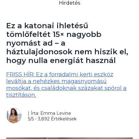
Hirdetés
Ez a katonai ihletésű
tömlőfeltét 15× nagyobb
nyomást ad – a
háztulajdonosok nem hiszik el,
hogy nulla energiát használ
FRISS HÍR: Ez a forradalmi kerti eszköz
leváltja a nehézkes magasnyomású
mosókat, és családoknak százakat spórol a
tisztításon.
| Írta: Emma Levine
5/5 - 3,892 Értékelések