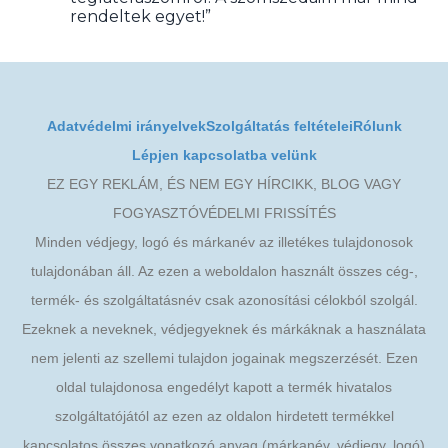
rendeltek egyet!”
Adatvédelmi irányelvek
Szolgáltatás feltételei
Rólunk
Lépjen kapcsolatba velünk
EZ EGY REKLÁM, ÉS NEM EGY HÍRCIKK, BLOG VAGY
FOGYASZTÓVÉDELMI FRISSÍTÉS
Minden védjegy, logó és márkanév az illetékes tulajdonosok
tulajdonában áll. Az ezen a weboldalon használt összes cég-,
termék- és szolgáltatásnév csak azonosítási célokból szolgál.
Ezeknek a neveknek, védjegyeknek és márkáknak a használata
nem jelenti az szellemi tulajdon jogainak megszerzését. Ezen
oldal tulajdonosa engedélyt kapott a termék hivatalos
szolgáltatójától az ezen az oldalon hirdetett termékkel
kapcsolatos összes vonatkozó anyag (márkanév, védjegy, logó)