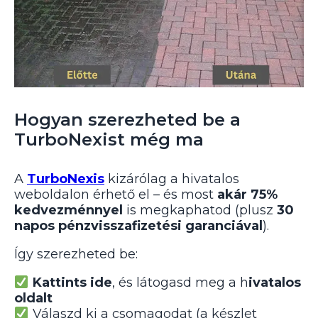
Hogyan szerezheted be a
TurboNexist még ma
A
TurboNexis
kizárólag a hivatalos
weboldalon érhető el – és most
akár 75%
kedvezménnyel
is megkaphatod (plusz
30
napos pénzvisszafizetési garanciával
).
Így szerezheted be:
Kattints ide
, és látogasd meg a h
ivatalos
oldalt
Válaszd ki a csomagodat (a készlet