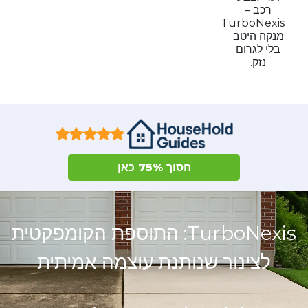
רכב –
TurboNexis
מנקה היטב
בלי לגרום
נזק.
חסוך 75% כאן
TurboNexis: התוספת הקומפקטית
לצינור שנותנת עוצמה אמיתית