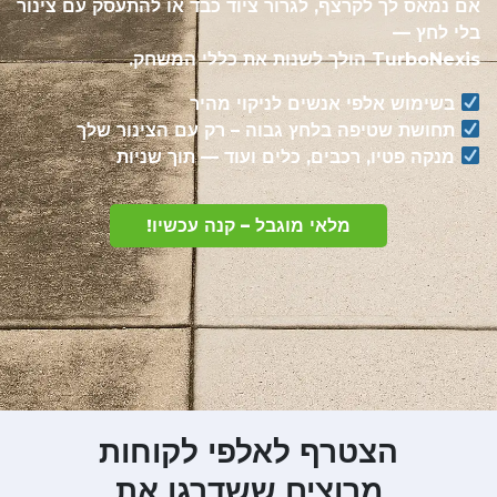
אם נמאס לך לקרצף, לגרור ציוד כבד או להתעסק עם צינור
בלי לחץ —
TurboNexis הולך לשנות את כללי המשחק.
בשימוש אלפי אנשים לניקוי מהיר
תחושת שטיפה בלחץ גבוה – רק עם הצינור שלך
מנקה פטיו, רכבים, כלים ועוד — תוך שניות
מלאי מוגבל – קנה עכשיו!
הצטרף לאלפי לקוחות
מרוצים ששדרגו את