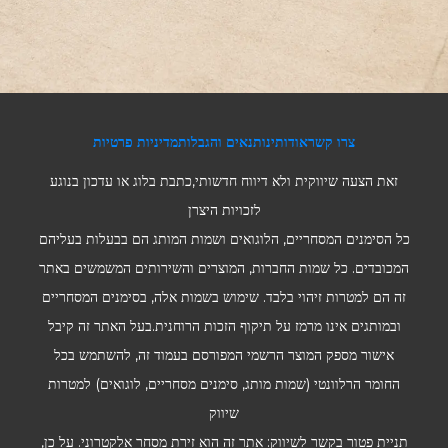
צרו קשר
אודותינו
תנאים והגבלות
מדיניות פרטיות
זאת הצעה שיווקית ולא דיווח חדשותי,כתבת בלוג או עדכון בנוגע
לזכויות היצרן
כל הסימנים המסחריים, הלוגואים ושמות המותג הם בבעלות בעליהם
המכובדים. כל שמות החברות, המוצרים והשירותים המשמשים באתר
זה הם למטרות זיהוי בלבד. שימוש בשמות אלה, בסימנים המסחריים
ובמותגים אינו מרמז על תיקוף הזכות הרוחנית.בעל האתר זה קיבל
אישור מספק המוצר הרשמי המפורסם בעמוד זה, להשתמש בכל
החומר הרלוונטי (שמות מותג, סימנים מסחריים, לוגואים) למטרות
שיווק
תניית פטור בקשר לשיווק: אתר זה הוא זירת מסחר אלקטרוני. על כן,