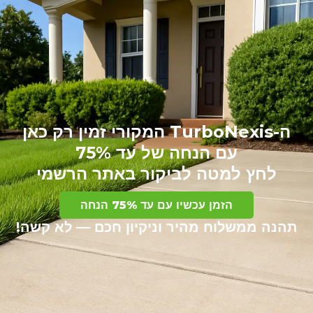
ה-TurboNexis המקורי זמין רק כאן
עם הנחה של עד 75%
לחץ למטה לביקור באתר הרשמי
הזמן עכשיו עם עד 75% הנחה
תהנה ממשלוח מהיר וניקיון חכם — לא קשה!