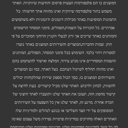
המוצגים בו הם פלטפורמות הצעות פרסום והודעות שיווקיות. האתר
משמש בתור פלטפורמה שיווקית ואינו מהווה אתר חדשותי. כל
התמונות המופיעות באתר מכילות דוגמנים ודוגמניות ולא משתמשים
אמיתיים. כל הזכויות על השמות,הסמלים, סימני המסחר הרשומים
והמותגים באתר שייכים אך ורק לבעלי הקניין הרוחני המוכרים על פי
חוק. שמות החברות,המוצרים והשירותים המוצגים באתר נועדו
למטרות זיהוי בלבד. השימוש בכל סימני המסחר, הסמלים, המותגים
והשמות המסחריים אינו מביע עידוד, המלצה ואישור להשתמש בהם
ואינו מהווה תחליף לשיקול דעתכם. בעל האתר, כמו גם המוצרים
והשירותים המוצגים בו, בסך הכול מספק שירות שהלקוחות יכולים
להשוות, לבחון ולרכוש. האתר שלנו מכיל קישורים. בעת לחיצה על
קישור מהסוג הזה, תעזבו את האתר שלנו ותועברו לאתר חיצוני של
חברה אחרת. מרגע זה, לאתר שלנו אין כל השפעה על השירותים
המסופקים על ידי הצד השלישי או בנוגע לנהלים ולמדיניות שלו.
האתרים האלה מחזיקים במדיניות פרטיות נפרדת משל עצמם שאינה
לה כל קשר למדיניות הפרטיות שלנו. מדיניות הפרטיות שלנו מתייחסת