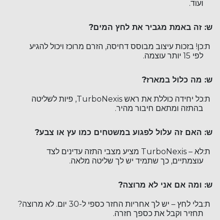
ועוד.
ש: זה באמת מגביר את לחץ המים?
ת:
כן! בזכות עיצוב מבוסס דחיסה, הזרם מרוכז ויכול להגיע
לפי 15 יותר עוצמה.
ש: מה כלול במארז?
ת:
כל יחידה כוללת את ראש TurboNexis, פיות לשליטה
בהתזה ומתאם חיבור מהיר.
ש: האם זה עלול לפגוע במשטחים כמו עץ או צבע?
ת:
לא – TurboNexis מציע מצבי התזה עדינים לצד
עוצמתיים, כך שתמיד יש לך שליטה מלאה.
ש: ומה אם אני לא מרוצה?
ת:
בלי לחץ – יש לך אחריות החזר כספי ל-30 יום. לא מרוצה?
תחזיר וקבל את כספך חזרה.