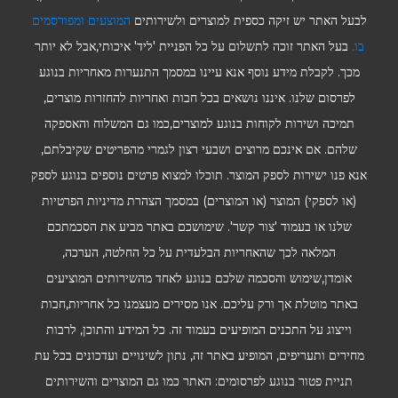
לבעל האתר יש זיקה כספית למוצרים ולשירותים
המוצעים ומפורסמים
בו.
בעל האתר זוכה לתשלום על כל הפניית 'ליד' איכותי,אבל לא יותר
מכך. לקבלת מידע נוסף אנא עיינו במסמך התנערות מאחריות בנוגע
לפרסום שלנו. איננו נושאים בכל חבות ואחריות להחזרות מוצרים,
תמיכה ושירות לקוחות בנוגע למוצרים,כמו גם המשלוח והאספקה
שלהם. אם אינכם מרוצים ושבעי רצון לגמרי מהפריטים שקיבלתם,
אנא פנו ישירות לספק המוצר. תוכלו למצוא פרטים נוספים בנוגע לספק
(או לספקי) המוצר (או המוצרים) במסמך הצהרת מדיניות הפרטיות
שלנו או בעמוד 'צור קשר'. שימושכם באתר מביע את הסכמתכם
המלאה לכך שהאחריות הבלעדית על כל החלטה, הערכה,
אומדן,שימוש והסכמה שלכם בנוגע לאחד מהשירותים המוציעים
באתר מוטלת אך ורק עליכם. אנו מסירים מעצמנו כל אחריות,חבות
וייצוג על התכנים המופיעים בעמוד זה. כל המידע והתוכן, לרבות
מחירים ותעריפים, המופיע באתר זה, נתון לשינויים ועדכונים בכל עת
תניית פטור בנוגע לפרסומים: האתר כמו גם המוצרים והשירותים