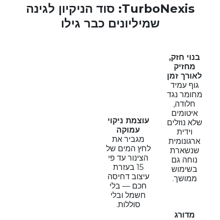
TurboNexis: סוד הניקיון לגינה
שמיליונים כבר גילו
בנוי חזק,
מחזיק
לאורך זמן
גוף עמיד
מחומר נגד
חלודה,
איטומים
עוצמת ניקוי
שלא נוזלים
עמוקה
וידית
מגביר את
ארגונומית
לחץ המים של
שנשארת
הצינור עד פי
נוחה גם
15 בעזרת
בשימוש
עיצוב דחיסה
ממושך.
חכם — בלי
חשמל ובלי
סוללות.
מדורג