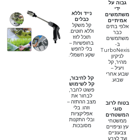
גבוה על
ידי
נייד וללא
משתמשים
כבלים
אמיתיים
קל משקל
אלפי בתים
וללא חוטים.
כבר
תוכל לזוז
משתמשים
בחופשיות –
ב-
בלי לחפש
TurboNexis
שקע חשמלי.
לניקיון
מהיר, קל
ויעיל –
שבוע אחרי
קל לחיבור,
שבוע.
קל לשימוש
פשוט לחבר,
לבחור את
מצב ההתזה –
בטוח לרוב
וזהו. בלי
סוגי
אפליקציות
המשטחים
ובלי התקנות
ממשטחי
מסובכות.
עץ וציפויים
צבעוניים
ועד לצבע