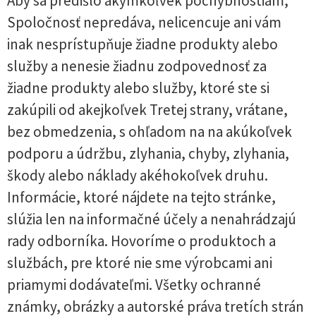
Aby sa predišlo akýmkoľvek pochybnostiam,
Spoločnosť nepredáva, nelicencuje ani vám
inak nesprístupňuje žiadne produkty alebo
služby a nenesie žiadnu zodpovednosť za
žiadne produkty alebo služby, ktoré ste si
zakúpili od akejkoľvek Tretej strany, vrátane,
bez obmedzenia, s ohľadom na na akúkoľvek
podporu a údržbu, zlyhania, chyby, zlyhania,
škody alebo náklady akéhokoľvek druhu.
Informácie, ktoré nájdete na tejto stránke,
slúžia len na informačné účely a nenahrádzajú
rady odborníka. Hovoríme o produktoch a
službách, pre ktoré nie sme výrobcami ani
priamymi dodávateľmi. Všetky ochranné
známky, obrázky a autorské práva tretích strán