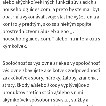
alebo akýchkoľvek iných funkcií súvisiacich s
householdguides.com, a preto by ste mali byť
opatrní a vykonávať svoje vlastné vyšetrenia a
kontroly predtým, ako sa s niekým spojíte
prostredníctvom Služieb alebo „ .
householdguides.com. “ alebo inú interakciu s
kýmkoľvek.
Spoločnosť sa výslovne zrieka a vy spoločnosť
výslovne zbavujete akejkoľvek zodpovednosti
za akékoľvek spory, nároky, žaloby, zranenia,
straty, škody a/alebo škody vyplývajúce z
produktov tretích strán a/alebo s nimi
akýmkoľvek spôsobom súvisia. , služby a